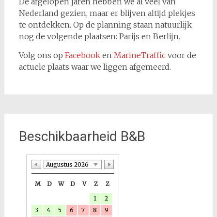
De afgelopen jaren hebben we al veel van
Nederland gezien, maar er blijven altijd plekjes
te ontdekken. Op de planning staan natuurlijk
nog de volgende plaatsen: Parijs en Berlijn.
Volg ons op
Facebook
en
MarineTraffic
voor de
actuele plaats waar we liggen afgemeerd.
Beschikbaarheid B&B
Augustus 2026
M
D
W
D
V
Z
Z
1
2
3
4
5
6
7
8
9