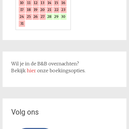
10
11
12
13
14
15
16
17
18
19
20
21
22
23
24
25
26
27
28
29
30
31
Wil je in de B&B overnachten?
Bekijk
hier
onze boekingsopties.
Volg ons