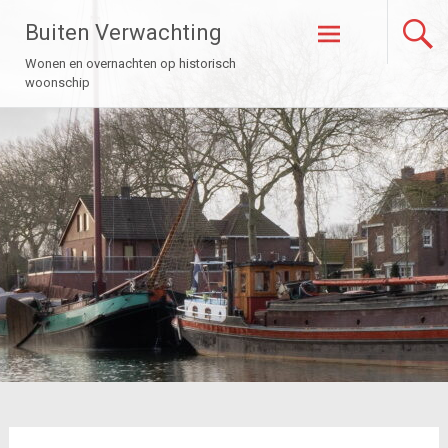
Naar
Buiten Verwachting
de
inhoud
Wonen en overnachten op historisch
springen
woonschip